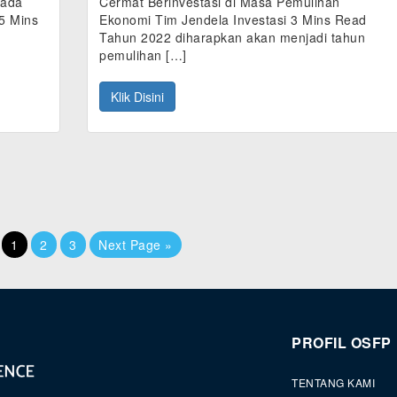
pada
Cermat Berinvestasi di Masa Pemulihan
 5 Mins
Ekonomi Tim Jendela Investasi 3 Mins Read
Tahun 2022 diharapkan akan menjadi tahun
pemulihan […]
Klik Disini
1
2
3
Next Page »
PROFIL OSFP
TENTANG KAMI