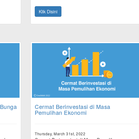
Klik Disini
 Bunga
Cermat Berinvestasi di Masa
Pemulihan Ekonomi
Thursday, March 31st, 2022