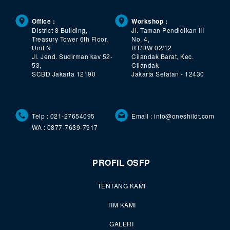
Office :
Workshop :
District 8 Building,
Jl. Taman Pendidikan III
Treasury Tower 6th Floor,
No. 4,
Unit N
RT/RW 02/12
Jl. Jend. Sudirman kav 52-
Cilandak Barat, Kec.
53,
Cilandak
SCBD Jakarta 12190
Jakarta Selatan - 12430
Telp : 021-27654095
Email : info@oneshildt.com
WA : 0877-7639-7917
PROFIL OSFP
TENTANG KAMI
TIM KAMI
GALERI