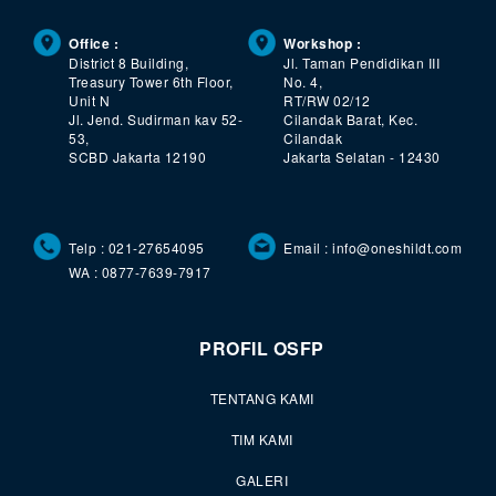
Office :
Workshop :
District 8 Building,
Jl. Taman Pendidikan III
Treasury Tower 6th Floor,
No. 4,
Unit N
RT/RW 02/12
Jl. Jend. Sudirman kav 52-
Cilandak Barat, Kec.
53,
Cilandak
SCBD Jakarta 12190
Jakarta Selatan - 12430
Telp : 021-27654095
Email : info@oneshildt.com
WA : 0877-7639-7917
PROFIL OSFP
TENTANG KAMI
TIM KAMI
GALERI