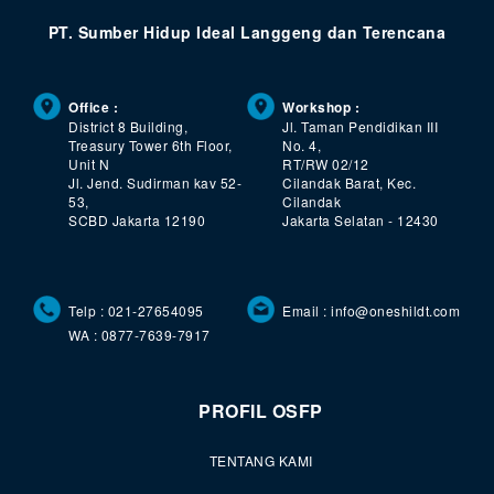
PT. Sumber Hidup Ideal Langgeng dan Terencana
Office :
Workshop :
District 8 Building,
Jl. Taman Pendidikan III
Treasury Tower 6th Floor,
No. 4,
Unit N
RT/RW 02/12
Jl. Jend. Sudirman kav 52-
Cilandak Barat, Kec.
53,
Cilandak
SCBD Jakarta 12190
Jakarta Selatan - 12430
Telp : 021-27654095
Email : info@oneshildt.com
WA : 0877-7639-7917
PROFIL OSFP
TENTANG KAMI