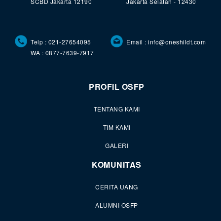
SCBD Jakarta 12190
Jakarta Selatan - 12430
Telp : 021-27654095
Email : info@oneshildt.com
WA : 0877-7639-7917
PROFIL OSFP
TENTANG KAMI
TIM KAMI
GALERI
KOMUNITAS
CERITA UANG
ALUMNI OSFP