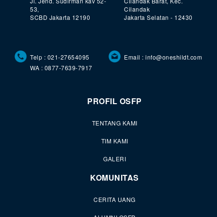
Jl. Jend. Sudirman kav 52-
Cilandak Barat, Kec.
53,
Cilandak
SCBD Jakarta 12190
Jakarta Selatan - 12430
Telp : 021-27654095
Email : info@oneshildt.com
WA : 0877-7639-7917
PROFIL OSFP
TENTANG KAMI
TIM KAMI
GALERI
KOMUNITAS
CERITA UANG