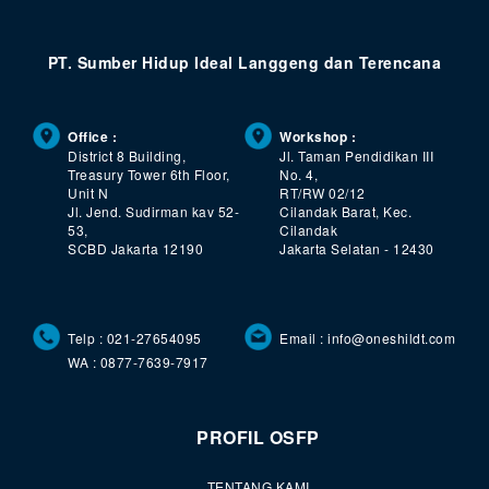
PT. Sumber Hidup Ideal Langgeng dan Terencana
Office :
Workshop :
District 8 Building,
Jl. Taman Pendidikan III
Treasury Tower 6th Floor,
No. 4,
Unit N
RT/RW 02/12
Jl. Jend. Sudirman kav 52-
Cilandak Barat, Kec.
53,
Cilandak
SCBD Jakarta 12190
Jakarta Selatan - 12430
Telp : 021-27654095
Email : info@oneshildt.com
WA : 0877-7639-7917
PROFIL OSFP
TENTANG KAMI